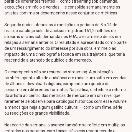
partir de diferentes frentes — como streaming sob demanda,
execuções em rádio e vendas — e consolida semanalmente os
artistas com maior desempenho nesse conjunto de métricas.
Segundo dados atribuídos à medição do período de 8 a 14 de
maio, o catálogo solo de Jackson registrou 161,2 milhões de
streams oficiais sob demanda nos EUA, crescimento de 6% em
relação à semana anterior. O resultado é apresentado como parte
de um ressurgimento do interesse por sua obra, em meio ao
impacto de uma cinebiografia focada em sua trajetória, que teria
reacendido a atenção do público e do mercado.
O desempenho não se resume ao streaming. A publicação
também aponta alta de audiência em rádio e um salto em vendas
de álbuns e downloads digitais, compondo um quadro de
consumo em diferentes formatos. Na prática, o efeito é o retorno
do artista ao centro das métricas de mercado em um nível que
raramente se observa para catálogos históricos com esse volume,
a menos que haja algum gatilho cultural — como um filme, série
ou reedições de grande visibilidade.
No recorte da semana, o avanço também se reflete em múltiplas
entradas nas paradas, com faixas clássicas reaparecendo e