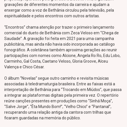
gravações de diferentes momentos da carreira e ajudam a
enxergar como a voz de Bethânia circulou pela televisão, pela
espiritualidade e pelos encontros com outros artistas.
“Encontros” chama atenção por trazer o primeiro lançamento
comercial do dueto de Bethânia com Zeca Veloso em “Chega de
Saudade”. A gravação foi feita em 2021 para uma campanha
publicitária, mas ainda não havia sido incorporada ao catálogo
fonográfico. A coletânea também aproxima gerações ao reunir
participações com nomes como Alcione, Angela Ro Ro, Edu Lobo,
Carminho, Gal Costa, Caetano Veloso, Gloria Groove, Alceu
Valença e Chico César.
O álbum “Novelas” segue outro caminho e revisita músicas
associadas à teledramaturgia brasileira. Entre as faixas está a
interpretação de Bethânia para “Trocando em Miúdos”, que passa
a integrar as plataformas digitais pela primeira vez. O repertório
reúne canções presentes em produções como “Sinhá Moça”,
“Salve Jorge”, “Êta Mundo Bom!”, “Velho Chico” e “Pantanal”,
recuperando uma relação antiga da cantora com trilhas que
ficaram guardadas na memória do público.