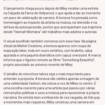
O lançamento chega pouco depois de Miley receber uma estrela
na Calçada da Fama de Hollywood, o que ajuda a dar ao momento
um peso de celebração de carreira. A boneca foi pensada como
homenagem ao impacto da artista na música, na televisão e na
defesa da autoexpressão, pontos que acompanham sua trajetória
desde "Hannah Montana" até trabalhos mais adultos e autorais.
O visual escolhido também conversa com essa fase. Na página
oficial da Mattel Creations, a boneca aparece com roupa de
inspiração biker, toda em couro sintético, com bralette, calça
ajustada e uma jaqueta dramática com capuz oversized. A marca
informa que o figurino remete ao filme "Something Beautiful",
projeto associado ao universo recente de Miley.
O detalhe do microfone talvez seja o mais importante para
entender a proposta. A boneca não celebra apenas a imagem de
uma celebridade fashion; ela coloca a voz de Miley no centro. É
uma escolha coerente para uma artista que passou por várias
reinvenções públicas e usou a música para reposicionar a própria
narrativa. De estrela teen a intérprete de voz rasgada, de hits pop
a momentos mais roqueiros, Miley construiu uma carreira em